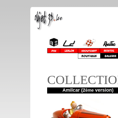
COLLECTIO
Amilcar (2
version)
ème