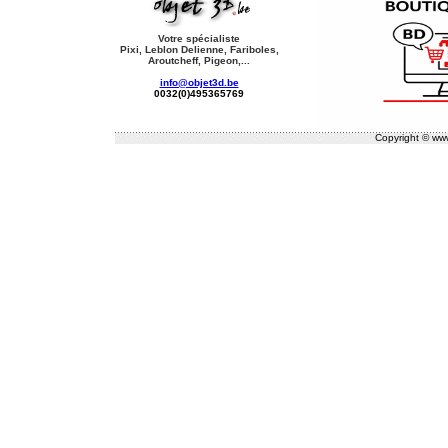
Votre spécialiste
Pixi, Leblon Delienne, Fariboles,
Aroutcheff, Pigeon,...
info@objet3d.be
0032(0)495365769
Copyright © www