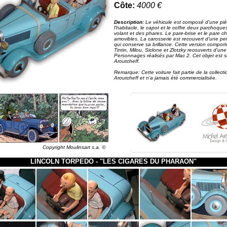
Côte:
4000 €
Description:
Le véhicule est composé d'une piè
l'habitacle, le capot et le coffre deux parchoque
volant et des phares. Le pare-brise et le pare c
amovibles. La carosserie est recouvert d'une pei
qui conserve sa brillance.
Cette version comport
Tintin, Milou, Siclone et Zlotzky recouverts d'un
Personnages réalisés par Mac 2.
Cet objet est 
Aroutcheff.
Remarque: Cette voiture fait partie de la collect
Aroutcheff et n'a jamais été commercialisée.
Copyright Moulinsart s.a.
©
LINCOLN TORPEDO - "LES CIGARES DU PHARAON"