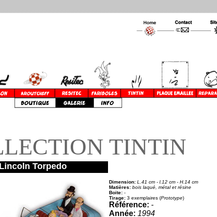
LECTION TINTIN
Lincoln Torpedo
Dimension:
L.41 cm - l.12 cm - H.14 cm
Matières:
bois laqué, métal et résine
Boite:
-
Tirage:
3 exemplaires
(
Prototype
)
Référence:
-
Année:
1994