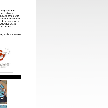
ce qui reprend
s en métal
, un
hoques arrière sont
nture pour voitures
e 4 personnages :
e peinture matte.
sous licence
ion privée de Michel