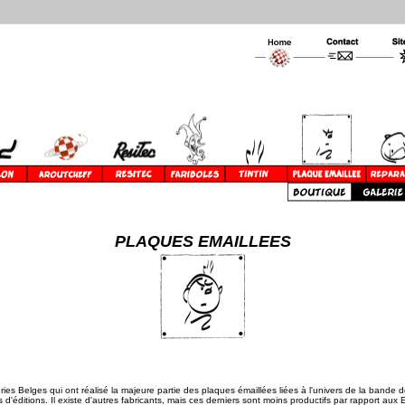
PLAQUES EMAILLEES
ries Belges qui ont réalisé la majeure partie des plaques émaillées liées à l'univers de la bande 
 d'éditions. Il existe d'autres fabricants, mais ces derniers sont moins productifs par rapport aux 