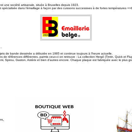
est une société artisanale, située à Bruxelles depuis 1923.
st spécialisée dans l’émaillage à façon par des cuissons successives à de fortes températures +>
...
jets de bande dessinée a débutée en 1985 et continue toujours à l'heure actuelle.
nes de références différentes, parmis ceux-ci on retrouve : La collection Hergé (Tintin, Quick et Flu
ami, Spirou, Gaston, Astérix et bien d'autres encore. Chaque plaque est fabriquée avec le plus gr
es,