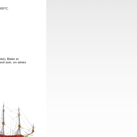
800°C.
pke), Blake et
and soin, en séries