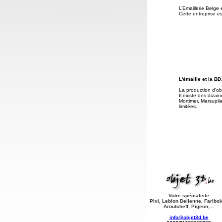
L’Emaillerie Belge 
Cette entreprise e
L'émaille et la BD
La production d'ob
Il existe des dizai
Mortimer, Marsupil
limitées.
Votre spécialiste
Pixi, Leblon Delienne, Faribol
Aroutcheff, Pigeon,...
info@objet3d.be