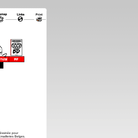
déssinée pour
Emailleries Belges.